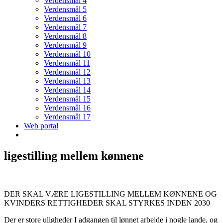
Verdensmål 4
Verdensmål 5
Verdensmål 6
Verdensmål 7
Verdensmål 8
Verdensmål 9
Verdensmål 10
Verdensmål 11
Verdensmål 12
Verdensmål 13
Verdensmål 14
Verdensmål 15
Verdensmål 16
Verdensmål 17
Web portal
ligestilling mellem kønnene
DER SKAL VÆRE LIGESTILLING MELLEM KØNNENE OG
KVINDERS RETTIGHEDER SKAL STYRKES INDEN 2030
Der er store uligheder I adgangen til lønnet arbejde i nogle lande, og