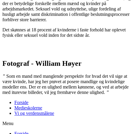
der er betydelige forskelle mellem mænd og kvinder på
arbejdsmarkedet. Seksuel vold og udnyttelse, ulige fordeling af
husligt arbejde samt diskrimination i offentlige beslutningsprocesser
forbliver store barrierer.
Det skønnes at 18 procent af kvinderne i faste forhold har oplevet
fysisk eller seksuel vold inden for det sidste år.
Fotograf - William Høyer
”
Som en mand med manglende perspektiv for hvad det vil sige at
være kvinde, har jeg her prøvet at posere mandlige og kvindelige
modeller ens. Der er en ulighed mellem kønnene, og ved at arbejde
med iturevne billeder, vil jeg fremhæve denne ulighed.
”
Forside
Medieskolerne
Vi og verdensmålene
Menu
Forside