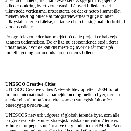
af verdensmålene, men tankevækkende, spørgsmålssøgende
billeder omkring hvert verdensmål. På hvert billede er det
tilknyttede verdensmål præsenteret, og det er netop i samspillet
mellem tekst og billede at fotografelevernes faglige kunnen
udkrystalliserer en følelse, en tanke eller et spørgsmål i forhold til
verdensmålene.
Fotografeleverne der har arbejdet på dette projekt er halvvejs
gennem uddannelsen. De er lige nu et spændende sted i deres
uddannelse, hvor de kan det meste og hvor de får fokus på
fortællingen og kommunikationen i deres billeder.
UNESCO Creative Cities
UNESCO Creative Cities Network blev oprettet i 2004 for at
fremme internationalt samarbejde med og mellem byer, der har
anerkendt kultur og kreativitet som en strategisk faktor for
bæredygtig byudvikling.
UNESCOS netværk udgøres af globalt førende byer, som alle
bruger kreativitet som et strategisk redskab indenfor 7 temaer.
Viborg er udpeget som Creative City under temaet
Media Arts
–
et tema, som inddrager alle visuelle udtryksformer med