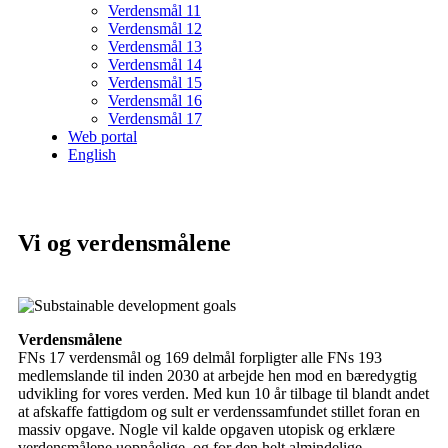
Verdensmål 11
Verdensmål 12
Verdensmål 13
Verdensmål 14
Verdensmål 15
Verdensmål 16
Verdensmål 17
Web portal
English
Vi og verdensmålene
Verdensmålene
FNs 17 verdensmål og 169 delmål forpligter alle FNs 193
medlemslande til inden 2030 at arbejde hen mod en bæredygtig
udvikling for vores verden. Med kun 10 år tilbage til blandt andet
at afskaffe fattigdom og sult er verdenssamfundet stillet foran en
massiv opgave. Nogle vil kalde opgaven utopisk og erklære
verdensmålene uopnåelige, og for den helt almindelige