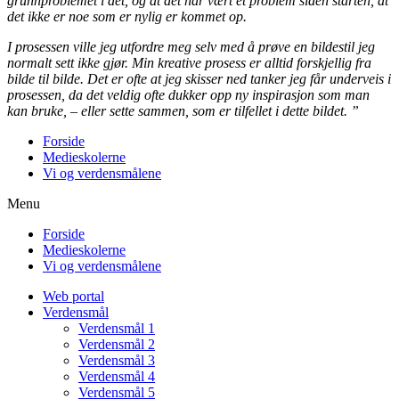
grunnproblemet i det, og at det har vært et problem siden starten, at
det ikke er noe som er nylig er kommet op.
I prosessen ville jeg utfordre meg selv med å prøve en bildestil jeg
normalt sett ikke gjør. Min kreative prosess er alltid forskjellig fra
bilde til bilde. Det er ofte at jeg skisser ned tanker jeg får underveis i
prosessen, da det veldig ofte dukker opp ny inspirasjon som man
kan bruke, – eller sette sammen, som er tilfellet i dette bildet.
”
Forside
Medieskolerne
Vi og verdensmålene
Menu
Forside
Medieskolerne
Vi og verdensmålene
Web portal
Verdensmål
Verdensmål 1
Verdensmål 2
Verdensmål 3
Verdensmål 4
Verdensmål 5